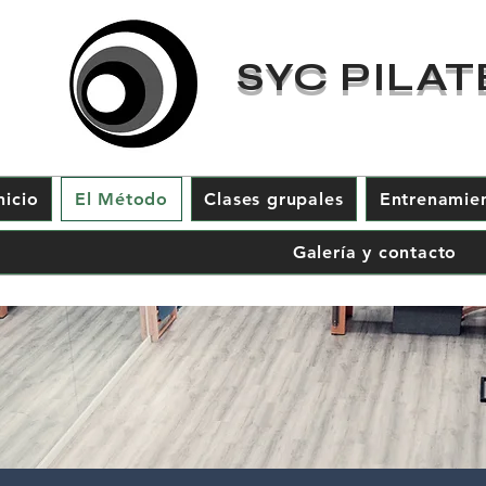
SYC PILAT
nicio
El Método
Clases grupales
Entrenamie
Galería y contacto