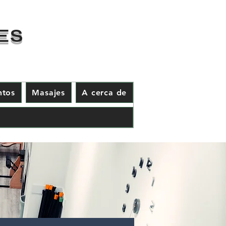
ES
ntos
Masajes
A cerca de