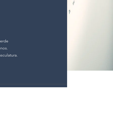
ierde
mnos.
sculatura.